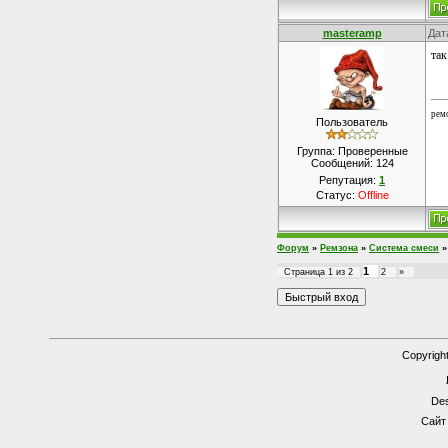
masteramp
Дат
так
ремо
Пользователь
Группа: Проверенные
Сообщений:
124
Репутация:
1
Статус:
Offline
Форум
»
Ремзона
»
Система смеси
»
1
Страница
1
из
2
2
»
Copyrigh
Des
Сайт