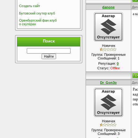
Создать сайт
danone
Дат
Бутовский скутер клуб
а к
Оренбургский фан клуб
о скутерах
Поиск
Новичек
Группа: Проверенные
Сообщений:
1
Репутация:
0
Статус:
Offline
Dr_Gon3o
Дат
Рас
кад
пар
отк
Новичек
Группа: Проверенные
Сообщений:
3