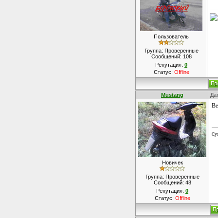
Пользователь
Группа: Проверенные
Сообщений:
108
Репутация:
0
Статус:
Offline
Mustang
Дат
Be
Су
Новичек
Группа: Проверенные
Сообщений:
48
Репутация:
0
Статус:
Offline