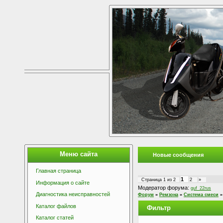
Меню сайта
Новые сообщения
Главная страница
1
Страница
1
из
2
2
»
Информация о сайте
Модератор форума:
guf_22rus
Диагностика неисправностей
Форум
»
Ремзона
»
Система смеси
»
Каталог файлов
Фильтр
Каталог статей