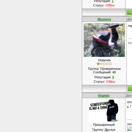
Репутация:
1
Статус:
Offline
Mustang
Да
на
Су
Новичек
Группа: Проверенные
Сообщений:
48
Репутация:
0
Статус:
Offline
Vitamin
Дат
по
в 7
дви
Прошаренный
Группа: Друзья