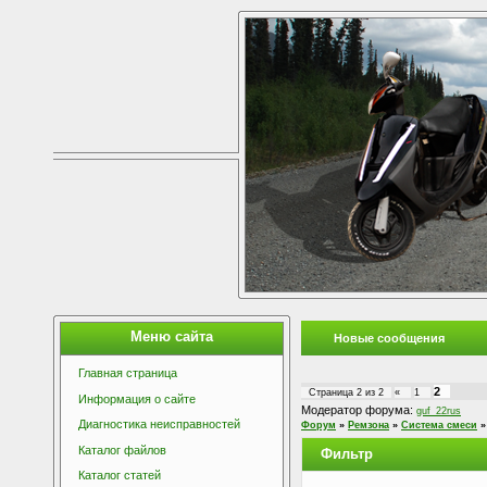
Меню сайта
Новые сообщения
Главная страница
2
Страница
2
из
2
«
1
Информация о сайте
Модератор форума:
guf_22rus
Диагностика неисправностей
Форум
»
Ремзона
»
Система смеси
»
Каталог файлов
Фильтр
Каталог статей