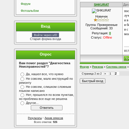
Форум
SHKURAT
Дат
Фотоальбом
пос
луч
Новичек
и в
и б
Группа: Проверенные
Вход
Сообщений:
33
и с
Репутация:
0
мож
Войти через uID
Статус:
Offline
Старая форма входа
HU
Опрос
Вам помог раздел "Диагностика
Неисправностей"?
Форум
»
Ремзона
»
Система смеси
»
2
Да, нашел все, что нужно
Страница
2
из
2
«
1
Не совсем, мало инструкций по
ремонту
Не совсем, слишком сложным
языком написано
Нет, прошелся по всем пунктам,
но проблема все еще не решена
Другое...
-
Результаты
Архив опросов
Всего ответов:
926