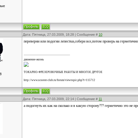
ные
Дата: Пятница, 27.03.2009, 18:28 | Сообщение #
10
переверни или подогни лепестки,собери все,потом проверь на герметичн
движение-жизнь
ТОКАРНО-ФРЕЗЕРОВОЧНЫЕ РАБОТЫ И МНОГОЕ ДРУГОЕ
8
http://www.scooter-club.ru/forum/viewtopic.php?t=115712
Дата: Пятница, 27.03.2009, 22:14 | Сообщение #
11
а подогнуть их как на сколько и в какую сторону??? герметично это не 