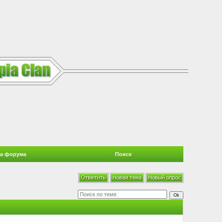
а форума
Поиск