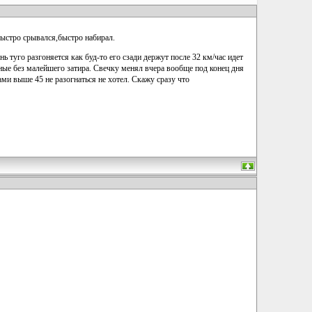
,быстро срывался,быстро набирал.
ь туго разгоняется как буд-то его сзади держут после 32 км/час идет
ные без малейшего затира. Свечку менял вчера вообще под конец дня
ами выше 45 не разогнаться не хотел. Скажу сразу что