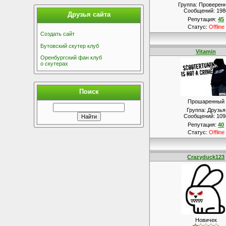
Группа: Проверен
Сообщений:
198
Друзья сайта
Репутация:
45
Статус:
Offline
Создать сайт
Бутовский скутер клуб
Vitamin
Оренбургский фан клуб
о скутерах
Поиск
Прошаренный
Группа: Друзья
Сообщений:
109
Репутация:
40
Статус:
Offline
Crazyduck123
Новичек