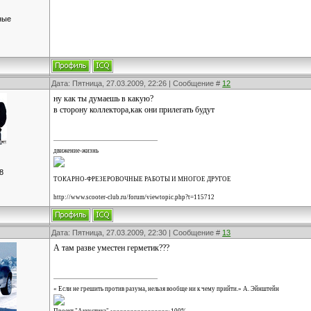
ные
Дата: Пятница, 27.03.2009, 22:26 | Сообщение #
12
ну как ты думаешь в какую?
в сторону коллектора,как они прилегать будут
движение-жизнь
8
ТОКАРНО-ФРЕЗЕРОВОЧНЫЕ РАБОТЫ И МНОГОЕ ДРУГОЕ
http://www.scooter-club.ru/forum/viewtopic.php?t=115712
Дата: Пятница, 27.03.2009, 22:30 | Сообщение #
13
А там разве уместен герметик???
« Если не грешить против разума, нельзя вообще ни к чему прийти.» А. Эйнштейн