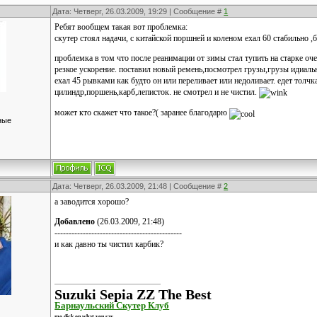
Дата: Четверг, 26.03.2009, 19:29 | Сообщение #
1
Ребят вообщем такая вот проблемка:
скутер стоял надачи, с китайской поршней и коленом ехал 60 стабильно 
проблемка в том что после реанимации от зимы стал тупить на старке очен
резкое ускорение. поставил новый ремень,посмотрел грузы,грузы идиаль
ехал 45 рывками как будто он или переливает или недоливает. едет толчк
цилиндр,поршень,карб,леписток. не смотрел и не чистил.
может кто скажет что такое?( заранее благодарю
ные
Дата: Четверг, 26.03.2009, 21:48 | Сообщение #
2
а заводится хорошо?
Добавлено
(26.03.2009, 21:48)
---------------------------------------------
и как давно ты чистил карбик?
Suzuki Sepia ZZ The Best
Барнаульский Скутер Клуб
me dick on what you say