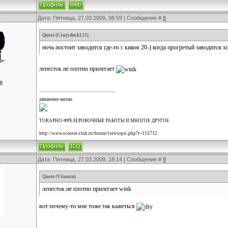
Дата: Пятница, 27.03.2009, 08:59 | Сообщение #
8
Quote
(
Crazyduck123
)
ночь постоит заводится где-то с киков 20-) когда прогретый заводится 
лепесток не плотно прилегает
8
движение-жизнь
ТОКАРНО-ФРЕЗЕРОВОЧНЫЕ РАБОТЫ И МНОГОЕ ДРУГОЕ
http://www.scooter-club.ru/forum/viewtopic.php?t=115712
Дата: Пятница, 27.03.2009, 18:14 | Сообщение #
9
Quote
(
Vitamin
)
лепесток не плотно прилегает wink
вот почему-то мне тоже так кажеться