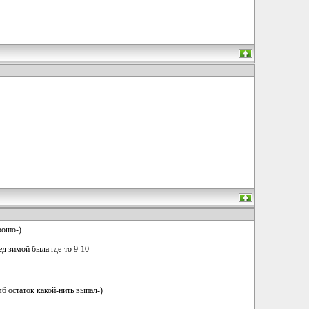
рошо-)
ед зимой была где-то 9-10
мб остаток какой-нить выпал-)