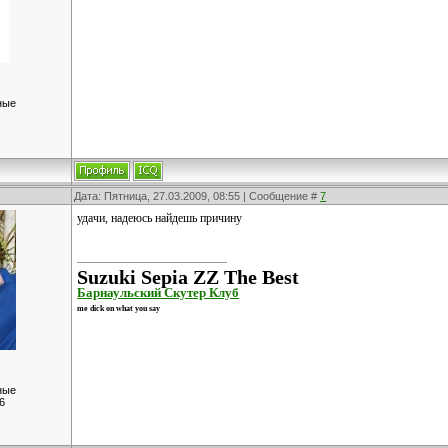
ные
Дата: Пятница, 27.03.2009, 08:55 | Сообщение #
7
удачи, надеюсь найдешь причину
Suzuki Sepia ZZ The Best
Барнаульский Скутер Клуб
me dick on what you say
ные
6