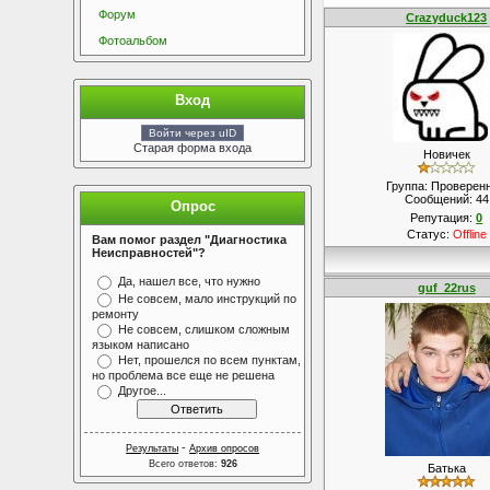
Форум
Crazyduck123
Фотоальбом
Вход
Войти через uID
Старая форма входа
Новичек
Группа: Проверен
Сообщений:
44
Опрос
Репутация:
0
Статус:
Offline
Вам помог раздел "Диагностика
Неисправностей"?
Да, нашел все, что нужно
guf_22rus
Не совсем, мало инструкций по
ремонту
Не совсем, слишком сложным
языком написано
Нет, прошелся по всем пунктам,
но проблема все еще не решена
Другое...
-
Результаты
Архив опросов
Всего ответов:
926
Батька