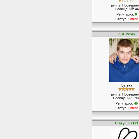
Группа: Проверен
Сообщений:
44
Репутация:
0
Статус:
Offline
guf_22rus
Батька
Группа: Проверен
Сообщений:
198
Репутация:
45
Статус:
Offline
Crazyduck123