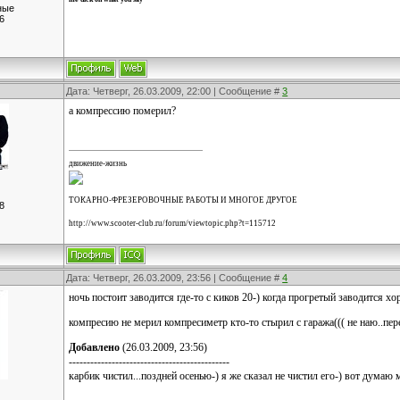
ные
6
Дата: Четверг, 26.03.2009, 22:00 | Сообщение #
3
а компрессию померил?
движение-жизнь
ТОКАРНО-ФРЕЗЕРОВОЧНЫЕ РАБОТЫ И МНОГОЕ ДРУГОЕ
8
http://www.scooter-club.ru/forum/viewtopic.php?t=115712
Дата: Четверг, 26.03.2009, 23:56 | Сообщение #
4
ночь постоит заводится где-то с киков 20-) когда прогретый заводится хо
компресию не мерил компресиметр кто-то стырил с гаража((( не наю..пер
Добавлено
(26.03.2009, 23:56)
---------------------------------------------
карбик чистил...поздней осенью-) я же сказал не чистил его-) вот думаю 