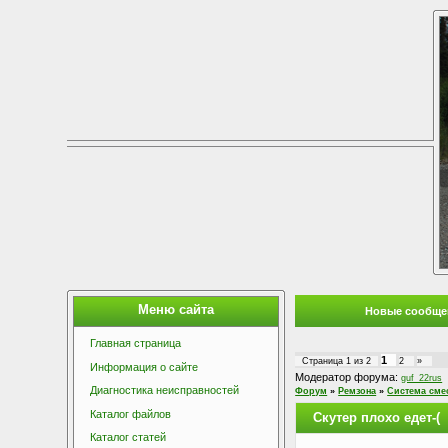
Меню сайта
Новые сообще
Главная страница
1
Страница
1
из
2
2
»
Информация о сайте
Модератор форума:
guf_22rus
Диагностика неисправностей
Форум
»
Ремзона
»
Система сме
Каталог файлов
Скутер плохо едет-(
Каталог статей