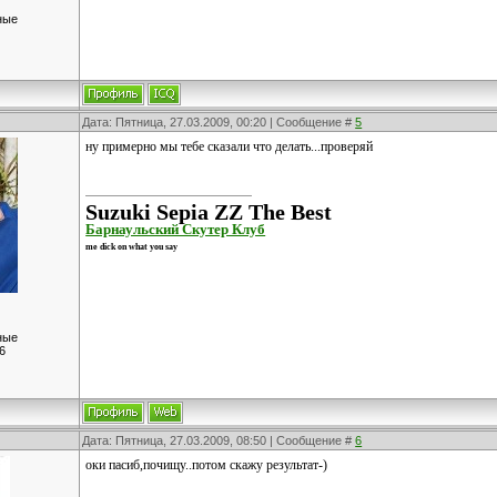
ные
Дата: Пятница, 27.03.2009, 00:20 | Сообщение #
5
ну примерно мы тебе сказали что делать...проверяй
Suzuki Sepia ZZ The Best
Барнаульский Скутер Клуб
me dick on what you say
ные
6
Дата: Пятница, 27.03.2009, 08:50 | Сообщение #
6
оки пасиб,почищу..потом скажу результат-)