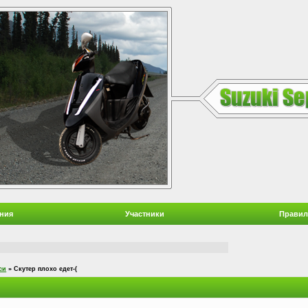
ния
Участники
Правил
си
»
Скутер плохо едет-(