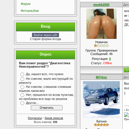
Форум
medik2005
Дат
Фотоальбом
поч
не 
за
ДЕ
Вход
Войти через uID
Старая форма входа
Новичек
Группа: Проверенные
Опрос
Сообщений:
46
Репутация:
0
Вам помог раздел "Диагностика
Статус:
Offline
Неисправностей"?
Да, нашел все, что нужно
M@kss
Дат
Не совсем, мало инструкций по
ремонту
Ког
Не совсем, слишком сложным
пол
языком написано
)
Нет, прошелся по всем пунктам,
но проблема все еще не решена
Другое...
« Ес
-
Результаты
Архив опросов
Про
Батька
Всего ответов:
926