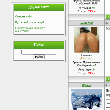
Группа: Проверенные
Сообщений:
2838
Друзья сайта
Репутация:
64
Статус:
Offline
Создать сайт
Бутовский скутер клуб
medik2005
Дат
Оренбургский фан клуб
M@
о скутерах
Поиск
Новичек
Группа: Проверенные
Сообщений:
46
Репутация:
0
Статус:
Offline
M@kss
Дат
Пон
фор
кан
пот
те