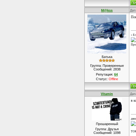
M@kss
Дат
Пон
« Ес
Про
Батька
Группа: Проверенные
Сообщений:
2838
Репутация:
64
Статус:
Offline
Vitamin
Дат
в 
дви
Прошаренный
Группа: Друзья
ТО
Сообщений:
1098