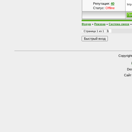
Репутация:
40
http
Статус:
Offline
Форум
»
Ремзона
»
Система смеси
»
1
Страница
1
из
1
Copyrigh
Des
Сайт