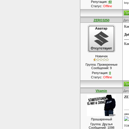
Репутация:
40
http
Статус:
Offline
ZERO3250
Дат
Как
До
----
Как
Новичек
Группа: Проверенные
Сообщений:
9
Репутация:
0
Статус:
Offline
Vitamin
Дат
ZE
дви
Прошаренный
Группа: Друзья
ТО
Сообщений:
1098