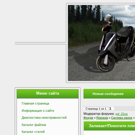
Меню сайта
Новые сообщения
Главная страница
1
Страница
1
из
1
Информация о сайте
Модератор форума:
guf_22rus
Диагностика неисправностей
Форум
»
Ремзона
»
Система смеси
»
Каталог файлов
Заливает!Помогите пли
Каталог статей