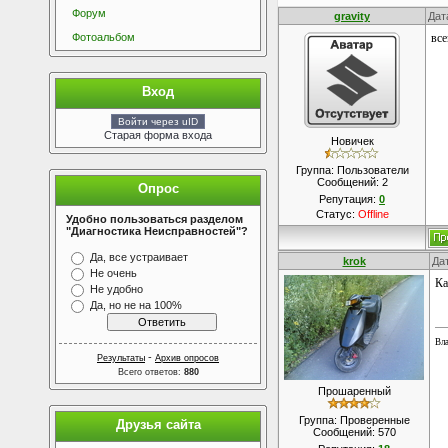
Форум
gravity
Дат
Фотоальбом
все
Вход
Войти через uID
Старая форма входа
Новичек
Группа: Пользователи
Сообщений:
2
Опрос
Репутация:
0
Статус:
Offline
Удобно пользоваться разделом
"Диагностика Неисправностей"?
Да, все устраивает
krok
Да
Не очень
Ка
Не удобно
Да, но не на 100%
Вла
-
Результаты
Архив опросов
Всего ответов:
880
Прошаренный
Группа: Проверенные
Друзья сайта
Сообщений:
570