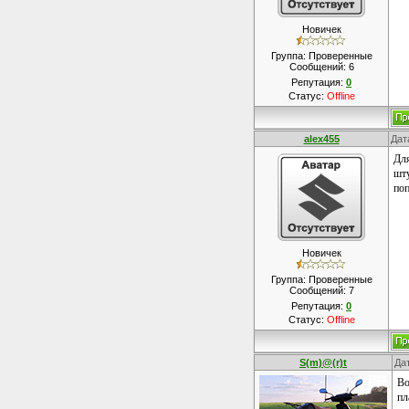
Новичек
Группа: Проверенные
Сообщений:
6
Репутация:
0
Статус:
Offline
alex455
Дат
Для
шту
поп
Новичек
Группа: Проверенные
Сообщений:
7
Репутация:
0
Статус:
Offline
S(m)@(r)t
Да
Во
пл