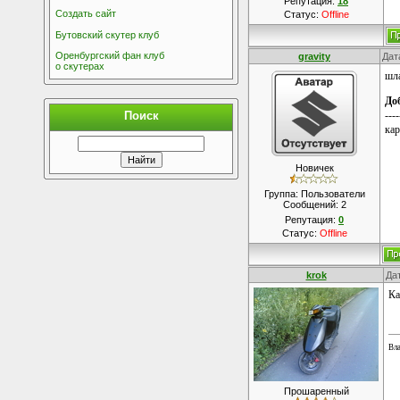
Репутация:
18
Создать сайт
Статус:
Offline
Бутовский скутер клуб
Оренбургский фан клуб
gravity
Дат
о скутерах
шл
До
Поиск
----
кар
Новичек
Группа: Пользователи
Сообщений:
2
Репутация:
0
Статус:
Offline
krok
Да
Ка
Вла
Прошаренный