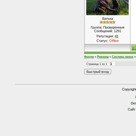
Батька
Группа: Проверенные
Сообщений:
1291
Репутация:
41
Статус:
Offline
Форум
»
Ремзона
»
Система смеси
»
1
Страница
1
из
1
Copyrigh
Des
Сайт