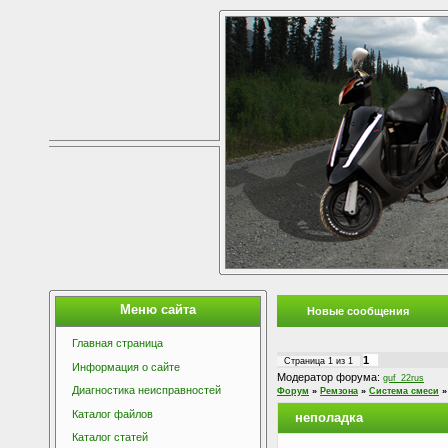
Меню сайта
Новые сообщения
Главная страница
1
Страница
1
из
1
Информация о сайте
Модератор форума:
guf_22rus
Диагностика неисправностей
Форум
»
Ремзона
»
Система смеси
»
Каталог файлов
неполадка
Каталог статей