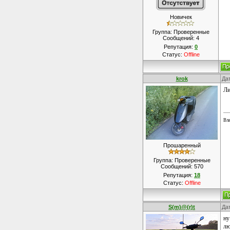
Новичек
Группа: Проверенные
Сообщений:
4
Репутация:
0
Статус:
Offline
krok
Дат
Ли
Вла
Прошаренный
Группа: Проверенные
Сообщений:
570
Репутация:
18
Статус:
Offline
S(m)@(r)t
Дат
ну
л