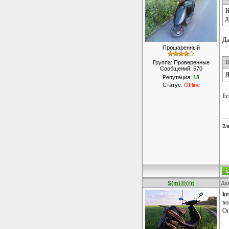
Н
д
Да
Прошаренный
Группа: Проверенные
Ц
Сообщений:
570
Я
Репутация:
18
Статус:
Offline
Ес
Вла
S(m)@(r)t
Дат
kr
во
Оп