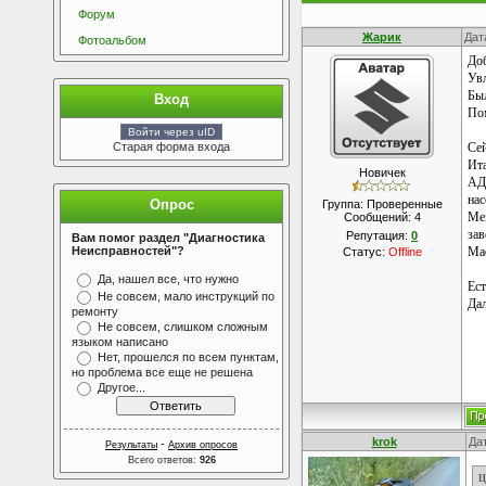
Форум
Жарик
Дат
Фотоальбом
До
Увл
Бы
Вход
Пом
Войти через uID
Старая форма входа
Сей
Ита
Новичек
АДО
нас
Опрос
Группа: Проверенные
Мен
Сообщений:
4
зав
Репутация:
0
Вам помог раздел "Диагностика
Неисправностей"?
Мас
Статус:
Offline
Да, нашел все, что нужно
Ест
Не совсем, мало инструкций по
Дал
ремонту
Не совсем, слишком сложным
языком написано
Нет, прошелся по всем пунктам,
но проблема все еще не решена
Другое...
krok
Дат
-
Результаты
Архив опросов
Всего ответов:
926
Ц