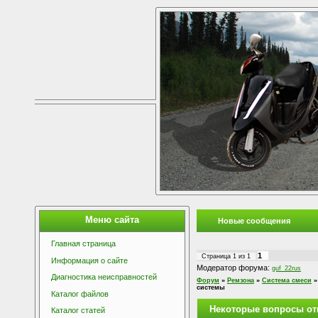
Меню сайта
Новые сообщения
Главная страница
1
Страница
1
из
1
Информация о сайте
Модератор форума:
guf_22rus
Диагностика неисправностей
Форум
»
Ремзона
»
Система смеси
»
системы
Каталог файлов
Некоторые вопросы от
Каталог статей