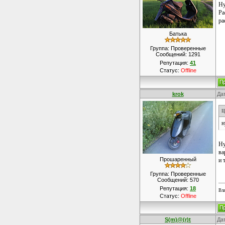
Ну
Ра
ра
Батька
Группа: Проверенные
Сообщений:
1291
Репутация:
41
Статус:
Offline
krok
Дат
Ц
н
Ну
ва
Прошаренный
и 
Группа: Проверенные
Сообщений:
570
Репутация:
18
Вла
Статус:
Offline
S(m)@(r)t
Дат