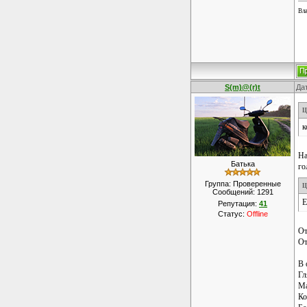
Вла
S(m)@(r)t
Дат
Ц
к
На
Батька
го
Группа: Проверенные
Ц
Сообщений:
1291
Е
Репутация:
41
Статус:
Offline
От
От
В 
Гл
Ма
Ко