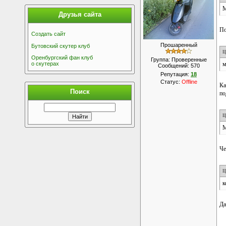
М
Друзья сайта
По
Создать сайт
Прошаренный
Бутовский скутер клуб
Ц
Оренбургский фан клуб
Группа: Проверенные
м
о скутерах
Сообщений:
570
Репутация:
18
Статус:
Offline
Ка
Поиск
по
Ц
М
Че
Ц
к
Да