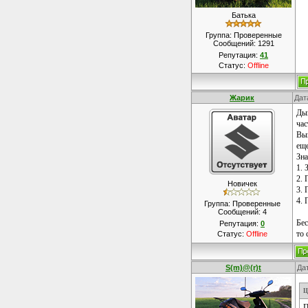
Батька
Группа: Проверенные
Сообщений:
1291
Репутация:
41
Статус:
Offline
Жарик
Дат
Дым
час
Вык
еще
Зна
1. 
2. 
Новичек
3. 
4. 
Группа: Проверенные
Сообщений:
4
Бес
Репутация:
0
то 
Статус:
Offline
S(m)@(r)t
Дат
Ц
П