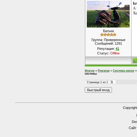
kr
А 
Хо
Батька
Группа: Проверенные
Сообщений:
1291
Репутация:
41
Статус:
Offline
Форум
»
Ремзона
»
Система смеси
»
системы
1
Страница
1
из
1
Copyrigh
Des
Сайт