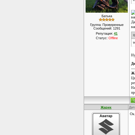
Батька
ва
Да
Группа: Проверенные
ва
Сообщений:
1291
Репутация:
41
Ц
Статус:
Offline
т
Ну
До
---
Ж
Цв
ре
На
пр
Жарик
Дат
Ок