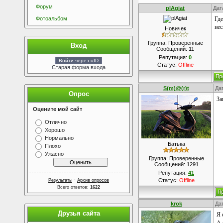
Форум
plAgiat
Дат
Фотоальбом
Где
нес
Новичек
Группа: Проверенные
Вход
Сообщений:
11
Репутация:
0
Войти через uID
Статус:
Offline
Старая форма входа
S(m)@(r)t
Да
Опрос
За
Оцените мой сайт
Отлично
Хорошо
Нормально
Батька
Плохо
Ужасно
Группа: Проверенные
Сообщений:
1291
Репутация:
41
-
Статус:
Offline
Результаты
Архив опросов
Всего ответов:
1622
krok
Да
Друзья сайта
Я 