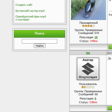
А 
Создать сайт
Бутовский скутер клуб
Вла
Оренбургский фан клуб
о скутерах
Прошаренный
Группа: Проверенные
Поиск
Сообщений:
570
Репутация:
18
Статус:
Offline
las
Дат
Да 
Пользователь
Группа: Проверенные
Сообщений:
60
Репутация:
6
Статус:
Offline