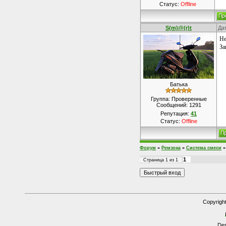
Статус:
Offline
S(m)@(r)t
Да
Не
За
Батька
Группа: Проверенные
Сообщений:
1291
Репутация:
41
Статус:
Offline
Форум
»
Ремзона
»
Система смеси
»
1
Страница
1
из
1
Copyrigh
Des