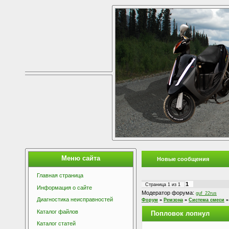
Меню сайта
Новые сообщения
Главная страница
1
Страница
1
из
1
Информация о сайте
Модератор форума:
guf_22rus
Диагностика неисправностей
Форум
»
Ремзона
»
Система смеси
»
Каталог файлов
Попловок лопнул
Каталог статей