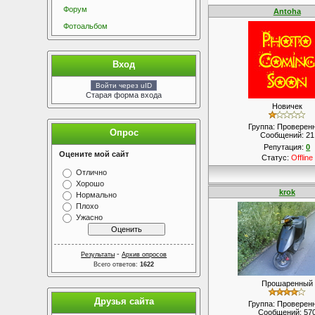
Форум
Antoha
Фотоальбом
Вход
Войти через uID
Старая форма входа
Новичек
Группа: Проверен
Опрос
Сообщений:
21
Репутация:
0
Оцените мой сайт
Статус:
Offline
Отлично
Хорошо
krok
Нормально
Плохо
Ужасно
-
Результаты
Архив опросов
Всего ответов:
1622
Прошаренный
Друзья сайта
Группа: Проверен
Сообщений:
57