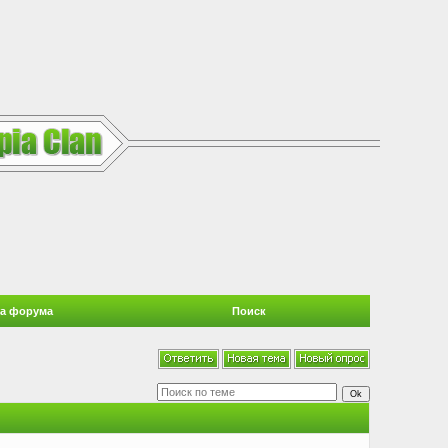
а форума
Поиск