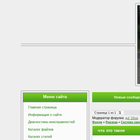
Меню сайта
Новые сообще
Главная страница
1
Страница
1
из
1
Информация о сайте
Модератор форума:
guf_22rus
Диагностика неисправностей
Форум
»
Ремзона
»
Система сме
Каталог файлов
что это такое
Каталог статей