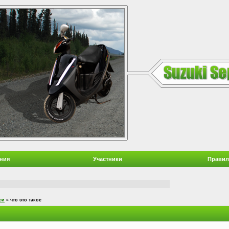
ния
Участники
Правил
си
»
что это такое