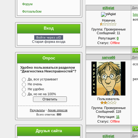
Форум
plAgiat
Дат
Фотоальбом
htt
вот
Новичек
Вход
Группа: Проверенные
Сообщений:
11
Войти через uID
Репутация:
0
Старая форма входа
Статус:
Offline
sanya66
Дат
Опрос
есл
Удобно пользоваться разделом
"Диагностика Неисправностей"?
раз
Да, все устраивает
Не очень
Не удобно
Да, но не на 100%
Пользователь
Группа: Проверенные
-
Результаты
Архив опросов
Сообщений:
118
Всего ответов:
880
Репутация:
11
Статус:
Offline
Друзья сайта
plAgiat
Дат