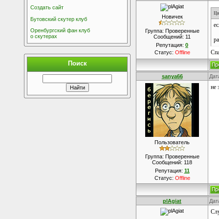
Создать сайт
Ци
Новичек
Бутовский скутер клуб
ес
Оренбургский фан клуб
Группа: Проверенные
о скутерах
Сообщений:
11
ра
Репутация:
0
Спа
Статус:
Offline
Поиск
sanya66
Дат
не 
Пользователь
Группа: Проверенные
Сообщений:
118
Репутация:
11
Статус:
Offline
plAgiat
Дат
Слу