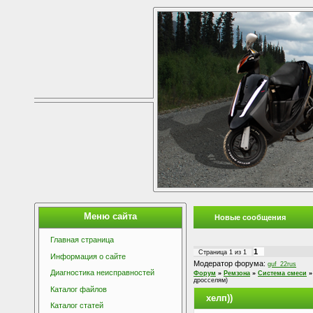
Меню сайта
Новые сообщения
Главная страница
1
Страница
1
из
1
Информация о сайте
Модератор форума:
guf_22rus
Диагностика неисправностей
Форум
»
Ремзона
»
Система смеси
»
дросселям)
Каталог файлов
хелп))
Каталог статей