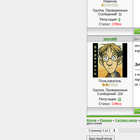
Новичек
Группа: Проверенные
Сообщений:
11
Репутация:
0
Статус:
Offline
sanya66
Дат
нет
кар
До
----
а в
нар
Пользователь
не 
Группа: Проверенные
Сообщений:
118
Репутация:
11
Статус:
Offline
Форум
»
Ремзона
»
Система смеси
»
дросселям)
1
Страница
1
из
1