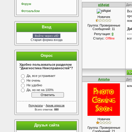
Форум
plAgiat
Дат
Фотоальбом
Все
про
Новичек
пок
Группа: Проверенные
Вход
До
Сообщений:
11
----
Репутация:
0
Войти через uID
все
Статус:
Offline
Старая форма входа
Опрос
Удобно пользоваться разделом
"Диагностика Неисправностей"?
Да, все устраивает
Antoha
Дат
Не очень
Не удобно
ко
Да, но не на 100%
-
Результаты
Архив опросов
Всего ответов:
880
Новичек
Друзья сайта
Группа: Проверенные
Сообщений:
21