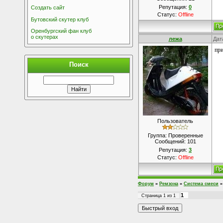
Репутация:
0
Создать сайт
Статус:
Offline
Бутовский скутер клуб
Оренбургский фан клуб
о скутерах
лежа
Дат
при
Поиск
Пользователь
Группа: Проверенные
Сообщений:
101
Репутация:
3
Статус:
Offline
Форум
»
Ремзона
»
Система смеси
»
1
Страница
1
из
1