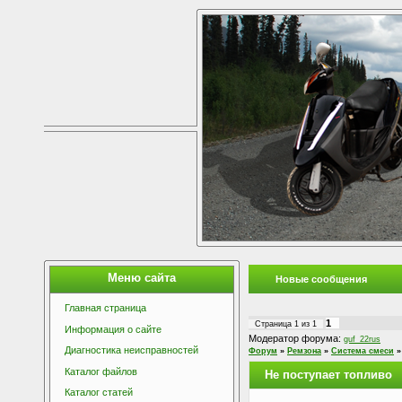
Меню сайта
Новые сообщения
Главная страница
1
Страница
1
из
1
Информация о сайте
Модератор форума:
guf_22rus
Диагностика неисправностей
Форум
»
Ремзона
»
Система смеси
»
Каталог файлов
Не поступает топливо
Каталог статей