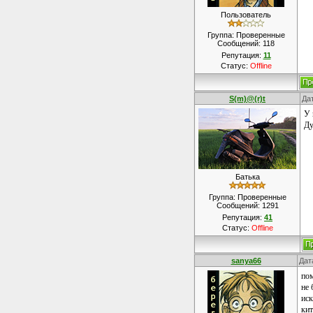
Пользователь
Группа: Проверенные
Сообщений:
118
Репутация:
11
Статус:
Offline
S(m)@(r)t
Да
У 
Ду
Батька
Группа: Проверенные
Сообщений:
1291
Репутация:
41
Статус:
Offline
sanya66
Дат
пом
не 
иск
кит