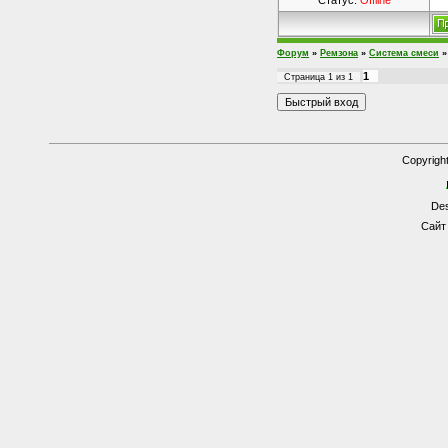
Статус:
Offline
Форум
»
Ремзона
»
Система смеси
»
1
Страница
1
из
1
Copyrigh
Des
Сайт