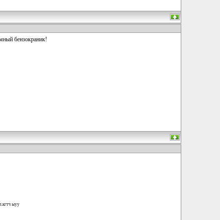
умный бензокраник!
п.кгтч ыуу