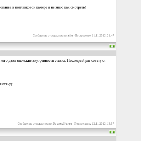
оплива в поплавковой камере я не знаю как смотреть!
che
Сообщение отредактировал
-
Воскресенье, 11.11.2012, 21:47
в него даже японские внутренности ставил. Последний раз советую,
п.кгтч ыуу
SourceForce
Сообщение отредактировал
-
Понедельник, 12.11.2012, 13:57