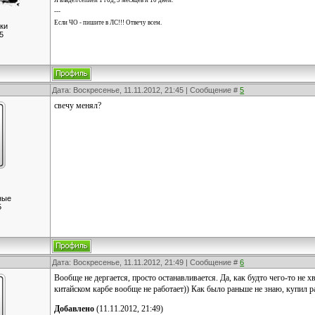
Я владел сепией 1 год, 5 месяцев и 10 дней.
---
Если ЧО - пишите в ЛС!!! Отвечу всем.
ки
5
Дата: Воскресенье, 11.11.2012, 21:45 | Сообщение #
5
свечу менял?
ные
5
Дата: Воскресенье, 11.11.2012, 21:49 | Сообщение #
6
Вообще не дергается, просто останавливается. Да, как будто чего-то не хв
китайском карбе вообще не работает)) Как было раньше не знаю, купил р
Добавлено
(11.11.2012, 21:49)