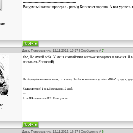
---------------------------------------------
Вакуумный клапан проверял - ртом)) Бенз течет хорошо. А вот уровень т
ные
Дата: Понедельник, 12.11.2012, 13:57 | Сообщение #
7
che
, Не мучай себя. У меня с китайским он тоже заводится и глохнет. Я 
поставить Японский)
Не обращайте внимания на то, что я пишу. Это было написано случайно эФЖй*хр цьд з;щуц 
Я владел сепией 1 год, 5 месяцев и 10 дней.
---
Если ЧО - пишите в ЛС!!! Отвечу всем.
ки
5
Дата: Понедельник, 12.11.2012, 16:37 | Сообщение #
8