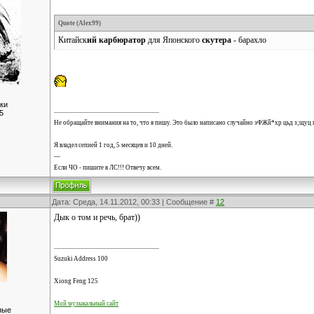
Quote
(
Alex99
)
Китайск
ий карбюратор
для Японского
скутера
- барахло
ки
5
Не обращайте внимания на то, что я пишу. Это было написано случайно эФЖй*хр цьд з;щуц 
Я владел сепией 1 год, 5 месяцев и 10 дней.
---
Если ЧО - пишите в ЛС!!! Отвечу всем.
Дата: Среда, 14.11.2012, 00:33 | Сообщение #
12
Дык о том и речь, брат))
Suzuki Address 100
Xiong Feng 125
Мой музыкальный сайт
ные