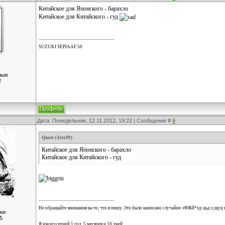
Китайское для Японского - барахло
Китайское для Китайского - гуд
SUZUKI SEPIA AF 50
ные
2
Дата: Понедельник, 12.11.2012, 19:22 | Сообщение #
9
Quote
(
Alex99
)
Китайское для Японского - барахло
Китайское для Китайского - гуд
Не обращайте внимания на то, что я пишу. Это было написано случайно эФЖй*хр цьд з;щуц 
ки
5
Я владел сепией 1 год, 5 месяцев и 10 дней.