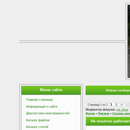
Меню сайта
Новые сообще
Главная страница
1
Страница
1
из
2
2
»
Информация о сайте
Модератор форума:
guf_22rus
Диагностика неисправностей
Форум
»
Ремзона
»
Система сме
Каталог файлов
Не понятно работае
Каталог статей