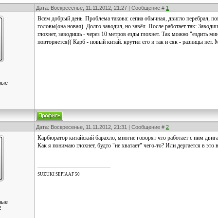
Дата: Воскресенье, 11.11.2012, 21:27 | Сообщение #
1
Всем добрый день. Проблема такова: сепиа обычная, двигло перебрал, по
головы(она новая). Долго заводил, но завёл. После работает так: Заводи
глохнет, заводишь - через 10 метров езды глохнет. Так можно "ездить м
повторяется(( Карб - новый китай. крутил его и так и сяк - разницы нет
ные
Дата: Воскресенье, 11.11.2012, 21:31 | Сообщение #
2
Карбюратор китайский барахло, многие говорят что работает с ним двига
Как я понимаю глохнет, будто "не хватает" чего-то? Или дергается в это 
SUZUKI SEPIA AF 50
ные
2