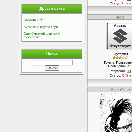
Статус:
Offline
Друзья сайта
sanja
Создать сайт
Бутовский скутер клуб
Оренбургский фан клуб
о скутерах
Поиск
Скутерист
Группа: Проверен
Сообщений:
31
Репутация:
13
Статус:
Offline
SourceForce