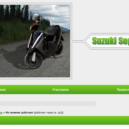
ния
Участники
Правил
си
»
Не понятно работает
(работает через ж..пу)))
т