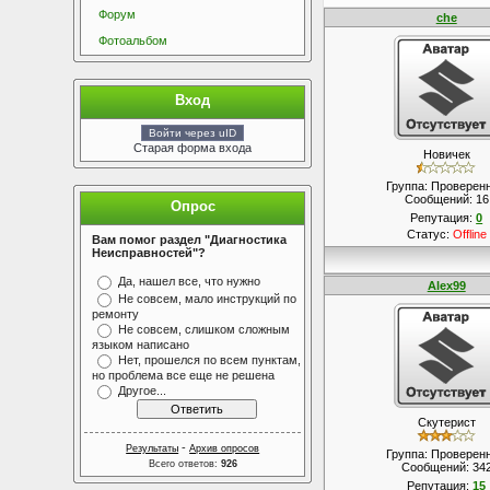
Форум
che
Фотоальбом
Вход
Войти через uID
Старая форма входа
Новичек
Группа: Проверен
Сообщений:
16
Опрос
Репутация:
0
Статус:
Offline
Вам помог раздел "Диагностика
Неисправностей"?
Да, нашел все, что нужно
Alex99
Не совсем, мало инструкций по
ремонту
Не совсем, слишком сложным
языком написано
Нет, прошелся по всем пунктам,
но проблема все еще не решена
Другое...
Скутерист
-
Результаты
Архив опросов
Группа: Проверен
Всего ответов:
926
Сообщений:
34
Репутация:
15