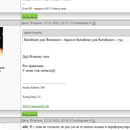
---
Если ЧО - пишите в ЛС!!! Отвечу всем.
Дата: Вторник, 13.11.2012, 16:27 | Сообщение #
10
Quote
(
Alex99
)
Китайское для Японского - барахло Китайское для Китайского - гуд
Да)) Всякому свое.
Все правильно.
ные
У меня счас китаеза)))
9
Suzuki Address 100
Xiong Feng 125
Мой музыкальный сайт
Дата: Вторник, 13.11.2012, 20:02 | Сообщение #
11
zefe
, Я с этим не согласен, но раз уж на то пошло можно и переформулиро