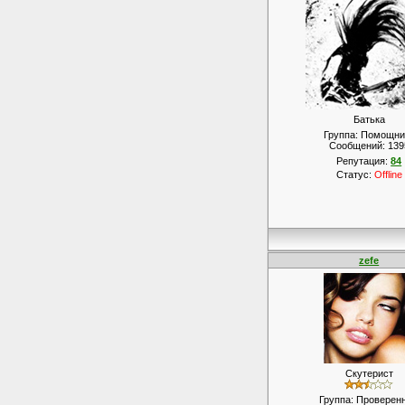
Батька
Группа: Помощни
Сообщений:
139
Репутация:
84
Статус:
Offline
zefe
Скутерист
Группа: Проверен