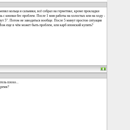
менял кольца и сальники, всё собрал на герметике, кроме прокладки
шь с кнопки бес проблем. После 1 мин работы на холостых или на ходу -
инут 5". Потом не заводиться вообще. После 5 минут простоя ситуация
. Мож еще в чём может быть проблем, или карб японский купить?
тель плохо...
время?