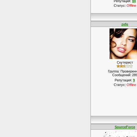
Репутация:
84
Статус:
Offline
zefe
Скутерист
Группа: Проверен
Сообщений:
28
Репутация:
9
Статус:
Offline
SourceForce