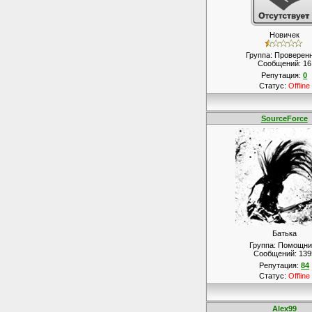
Новичек
Группа: Проверен
Сообщений:
16
Репутация:
0
Статус:
Offline
SourceForce
Батька
Группа: Помощни
Сообщений:
139
Репутация:
84
Статус:
Offline
Alex99