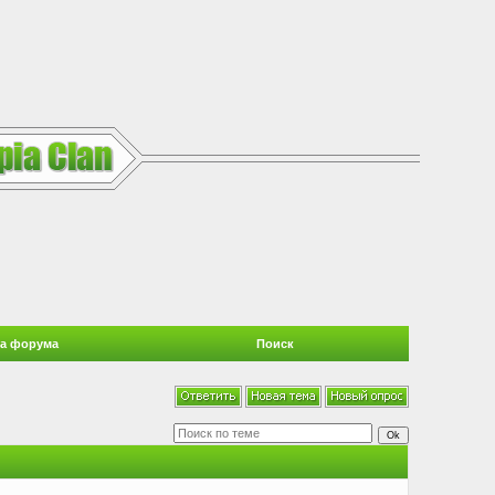
а форума
Поиск