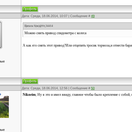
Дата: Среда, 18.06.2014, 10:07 | Сообщение #
49
Цитата
S(m)@®t;34414
Можно снять привод спидометра с колеса
А как его снять этот привод?Или отцепить тросик тормоза,и отнести бараб
ные
Дата: Среда, 18.06.2014, 12:56 | Сообщение #
50
Nikneim
, Ну я это и имел ввиду, главное чтобы было крепление с собой,
ные