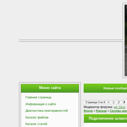
Меню сайта
Новые сообще
Главная страница
3
Страница
3
из
6
«
1
2
Информация о сайте
Модератор форума:
guf_22rus
Диагностика неисправностей
Форум
»
Ремзона
»
Система сме
Каталог файлов
Подключение шланг
Каталог статей