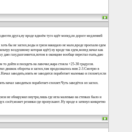
одвезти друга,ну вроде вдвоём туго идёт мопед,по дороге медленней
 хоть бы не заглох,воды и грязи накидало не мало,вроде проехали едем
фильтру воздушному которая идёт) ну вроде так едем,мопед начал как
ьку даю газу,разгоняется,потом в оконцове вообще перестал ехать,даю
м то дойти и посидеть на лавочке,жара стояла +25-30 градусов.
утил движок обороты и заглох,там продолжалось мин 2-3.Смотрю в
Начал заводить,опять не заводится поработает маленько и глохнет,если
ть начал заводиться поработает-глохнет.Чуть заведётся оп заглох.
язи не обнаружил внутри,лишь где игла маленько на стенках было и
дух сосёт,может резинки где пропускают..Ну вроде я затянул конкретно