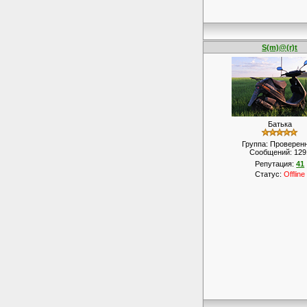
S(m)@(r)t
Батька
Группа: Проверен
Сообщений:
129
Репутация:
41
Статус:
Offline