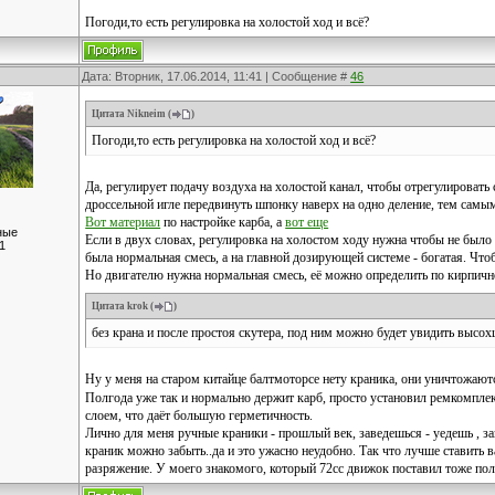
Погоди,то есть регулировка на холостой ход и всё?
Дата: Вторник, 17.06.2014, 11:41 | Сообщение #
46
Цитата
Nikneim
(
)
Погоди,то есть регулировка на холостой ход и всё?
Да, регулирует подачу воздуха на холостой канал, чтобы отрегулировать 
дроссельной игле передвинуть шпонку наверх на одно деление, тем самым 
Вот материал
по настройке карба, а
вот еще
ные
Если в двух словах, регулировка на холостом ходу нужна чтобы не было п
1
была нормальная смесь, а на главной дозирующей системе - богатая. Что
Но двигателю нужна нормальная смесь, её можно определить по кирпичн
Цитата
krok
(
)
без крана и после простоя скутера, под ним можно будет увидить высо
Ну у меня на старом китайце балтмоторсе нету краника, они уничтожают
Полгода уже так и нормально держит карб, просто установил ремкомплек
слоем, что даёт большую герметичность.
Лично для меня ручные краники - прошлый век, заведешься - уедешь , за
краник можно забыть..да и это ужасно неудобно. Так что лучше ставить
разряжение. У моего знакомого, который 72сс движок поставил тоже поле