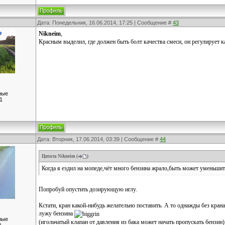
Дата: Понедельник, 16.06.2014, 17:25 | Сообщение #
43
Nikneim
,
Красным выделил, где должен быть болт качества смеси, он регулирует к
ные
1
Дата: Вторник, 17.06.2014, 03:39 | Сообщение #
44
Цитата
Nikneim
(
)
Когда я ездил на мопеде,чёт много бензина жрало,быть может уменьшит
Попробуй опустить дозирующую иглу.
Кстати, кран какой-нибудь желательно поставить. А то однажды без кра
лужу бензина
ные
(игольчатый клапан от давления из бака может начать пропускать бензин)