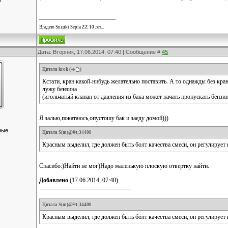
0
Владею Suzuki Sepia ZZ 10 лет...
Дата: Вторник, 17.06.2014, 07:40 | Сообщение #
45
Цитата
krok
(
)
Кстати, кран какой-нибудь желательно поставить. А то однажды без кр
лужу бензина
(игольчатый клапан от давления из бака может начать пропускать бензин
Я залью,покатаюсь,опустошу бак и заеду домой)))
ные
Цитата
S(m)@®t;34408
Красным выделил, где должен быть болт качества смеси, он регулирует 
Спасибо:)Найти не мог)Надо маленькую плоскую отвертку найти.
Добавлено
(17.06.2014, 07:40)
---------------------------------------------
Цитата
S(m)@®t;34408
Красным выделил, где должен быть болт качества смеси, он регулирует 