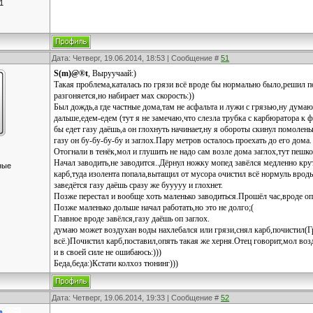
1
Дата: Четверг, 19.06.2014, 18:53 | Сообщение #
51
S(m)@®t
, Выруучаай:)
Такая проблема,каталась по грязи всё вроде бы нормально было,решил п
разгоняется,но набирает мах скорость:))
Был дождь,а где частные дома,там не асфальта и лужи с грязью,ну думаю
дальше,едем-едем (тут я не замечаю,что слезла трубка с карбюратора к 
бы едет газу даёшь,а он глохнуть начинает,ну я обороты скинул помолен
газу он бу-бу-бу-бу и заглох.Пару метров осталось проехать до его дома.
Отогнали в тенёк,мол и глушить не надо сам возле дома заглох,тут пешко
Начал заводить,не заводится..Дёрнул ножку мопед завёлся медленно кр
ные
карб,туда изолента попала,вытащил от мусора очистил всё нормуль вродь.
заведётся газу даёшь сразу же бууууу и глохнет.
Позже перестал и вообще хоть маленько заводиться.Прошёл час,вроде опя
Позже маленько дольше начал работать,но это не долго;(
Главное вроде завёлся,газу даёшь оп заглох.
думаю может воздухан воды нахлебался или грязи,снял карб,почистил(Гр
всё.)Почистил карб,поставил,опять такая же херня.Отец говорит,мол воз
и в своей силе не ошибаюсь:)))
Беда,беда:)Кстати колхоз тюнинг)))
Дата: Четверг, 19.06.2014, 19:33 | Сообщение #
52