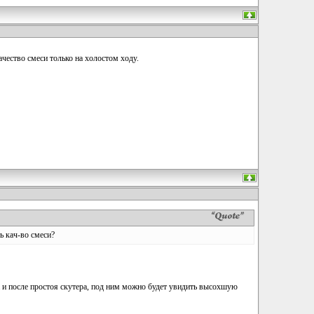
ачество смеси только на холостом ходу.
ь кач-во смеси?
на и после простоя скутера, под ним можно будет увидить высохшую