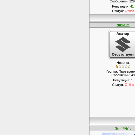
Сообщений:
129
Репутация:
41
Статус:
Offline
Nikneim
Новичек
Группа: Проверен
Сообщений:
49
Репутация:
1
Статус:
Offline
S(m)@(r)t