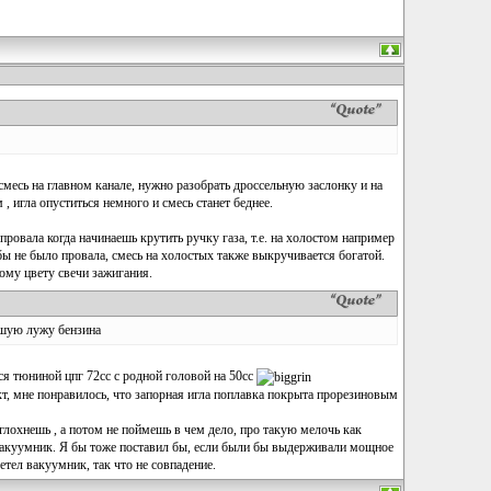
смесь на главном канале, нужно разобрать дроссельную заслонку и на
, игла опуститься немного и смесь станет беднее.
ровала когда начинаешь крутить ручку газа, т.е. на холостом например
бы не было провала, смесь на холостых также выкручивается богатой.
ому цвету свечи зажигания.
хшую лужу бензина
ся тюниной цпг 72сс с родной головой на 50сс
т, мне понравилось, что запорная игла поплавка покрыта прорезиновым
глохнешь , а потом не поймешь в чем дело, про такую мелочь как
 вакуумник. Я бы тоже поставил бы, если были бы выдерживали мощное
тел вакуумник, так что не совпадение.