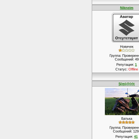
Nikneim
Новичек
Группа: Проверен
Сообщений:
49
Репутация:
1
Статус:
Offline
S(m)@(r)t
Батька
Группа: Проверен
Сообщений:
129
Репутация:
41