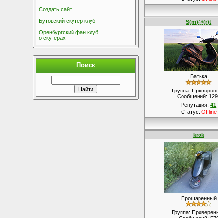
Создать сайт
Бутовский скутер клуб
S(m)@(r)t
Оренбургский фан клуб
о скутерах
Поиск
Батька
Группа: Проверен
Сообщений:
129
Репутация:
41
Статус:
Offline
krok
Прошаренный
Группа: Проверен