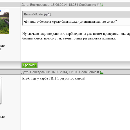
Дата: Воскресенье, 15.06.2014, 18:23 | Сообщение #
41
Цитата
Nikneim
(
)
чёт много бензина жрало,быть может уменьшить кач-во смеси?
Ну сначало надо подключить карб верно , а уже потом проверить, пока лу
богатая смесь, поэтому так важна точная регулировка поплавка.
ные
1
Дата: Понедельник, 16.06.2014, 17:10 | Сообщение #
42
krok
, Где у карба ТИП-1 регулятор смеси?
ные