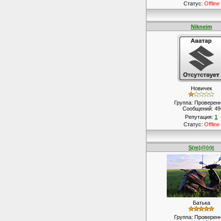
Статус:
Offline
Nikneim
Новичек
Группа: Проверен
Сообщений:
49
Репутация:
1
Статус:
Offline
S(m)@(r)t
Батька
Группа: Проверен