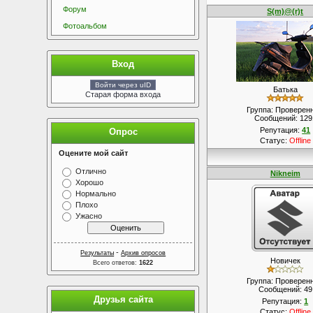
Форум
S(m)@(r)t
Фотоальбом
Вход
Войти через uID
Батька
Старая форма входа
Группа: Проверен
Сообщений:
129
Репутация:
41
Опрос
Статус:
Offline
Оцените мой сайт
Отлично
Nikneim
Хорошо
Нормально
Плохо
Ужасно
-
Результаты
Архив опросов
Новичек
Всего ответов:
1622
Группа: Проверен
Сообщений:
49
Друзья сайта
Репутация:
1
Статус:
Offline