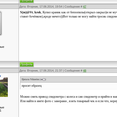
Дата: Вторник, 17.06.2014, 19:54 | Сообщение #
47
S(m)@®t
,
krok
, Купил краник как от бензопилы(открыл-закрыл)и не м
ставят бочёнком),вроде ничего))Вот только не могу найти тросик спидоме
ные
Дата: Вторник, 17.06.2014, 21:37 | Сообщение #
48
Цитата
Nikneim
(
)
просят образец
Можно снять привод спидометра с колеса и сам спидометр и прийти в ма
Или найти в инете фото с замерами , взять товарный чек и если что, верн
ные
1