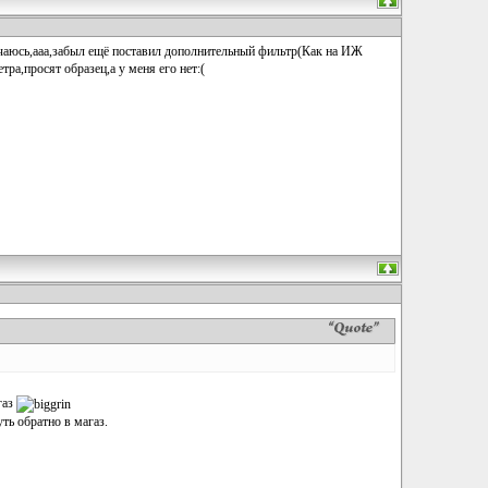
учаюсь,ааа,забыл ещё поставил дополнительный фильтр(Как на ИЖ
тра,просят образец,а у меня его нет:(
газ
уть обратно в магаз.