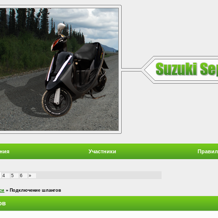
ния
Участники
Правил
4
5
6
»
си
»
Подключение шлангов
ов