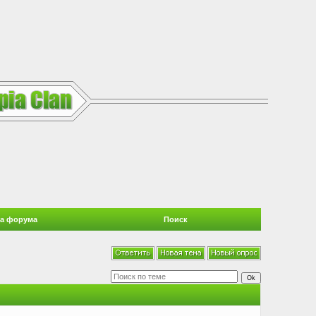
а форума
Поиск