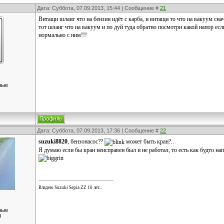
Дата: Суббота, 07.09.2013, 15:44 | Сообщение #
21
Витащи шланг что на бензин идёт с карба, и витащи то что на вакуум снач
тот шланг что на вакуум и по дуй туда обратно посмотри какой напор есл
нормально с ним!!!
ные
Дата: Суббота, 07.09.2013, 17:36 | Сообщение #
22
suzuki8820
, бензонасос??
может быть кран?..
Я думаю если бы кран неисправен был и не работал, то есть как будто на
Владею Suzuki Sepia ZZ 10 лет...
ные
0