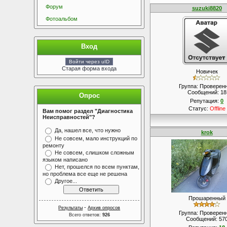
Форум
suzuki8820
Фотоальбом
Вход
Войти через uID
Старая форма входа
Новичек
Группа: Проверен
Сообщений:
18
Опрос
Репутация:
0
Статус:
Offline
Вам помог раздел "Диагностика
Неисправностей"?
Да, нашел все, что нужно
krok
Не совсем, мало инструкций по
ремонту
Не совсем, слишком сложным
языком написано
Нет, прошелся по всем пунктам,
но проблема все еще не решена
Другое...
Прошаренный
-
Результаты
Архив опросов
Группа: Проверен
Всего ответов:
926
Сообщений:
57