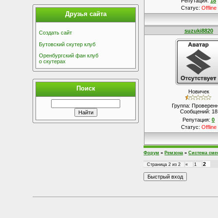
Репутация:
18
Статус:
Offline
Друзья сайта
suzuki8820
Создать сайт
Бутовский скутер клуб
Оренбургский фан клуб
о скутерах
Поиск
Новичек
Группа: Проверен
Сообщений:
18
Репутация:
0
Статус:
Offline
Форум
»
Ремзона
»
Система сме
2
Страница
2
из
2
«
1