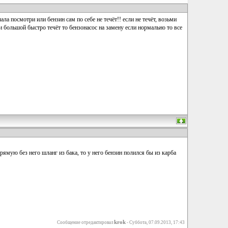
ала посмотри или бензин сам по себе не течёт!! если не течёт, возьми
и большой быстро течёт то бензонасос на замену если нормально то все
прямую без него шланг из бака, то у него бензин полился бы из карба
krok
Сообщение отредактировал
-
Суббота, 07.09.2013, 17:43