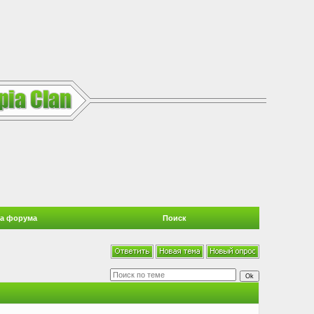
а форума
Поиск