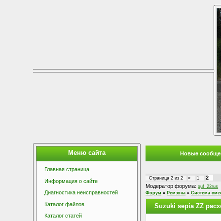
Меню сайта
Новые сообще
Главная страница
2
Страница
2
из
2
«
1
Информация о сайте
Модератор форума:
guf_22rus
Диагностика неисправностей
Форум
»
Ремзона
»
Система сме
Каталог файлов
Suzuki sepia ZZ расх
Каталог статей