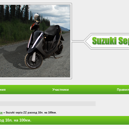
ния
Участники
Правил
си
»
Suzuki sepia ZZ расход 10л. на 100км.
од 10л. на 100км.